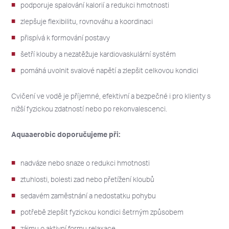
podporuje spalování kalorií a redukci hmotnosti
zlepšuje flexibilitu, rovnováhu a koordinaci
přispívá k formování postavy
šetří klouby a nezatěžuje kardiovaskulární systém
pomáhá uvolnit svalové napětí a zlepšit celkovou kondici
Cvičení ve vodě je příjemné, efektivní a bezpečné i pro klienty s
nižší fyzickou zdatností nebo po rekonvalescenci.
Aquaaerobic doporučujeme při:
nadváze nebo snaze o redukci hmotnosti
ztuhlosti, bolesti zad nebo přetížení kloubů
sedavém zaměstnání a nedostatku pohybu
potřebě zlepšit fyzickou kondici šetrným způsobem
zájmu o aktivní formu relaxace