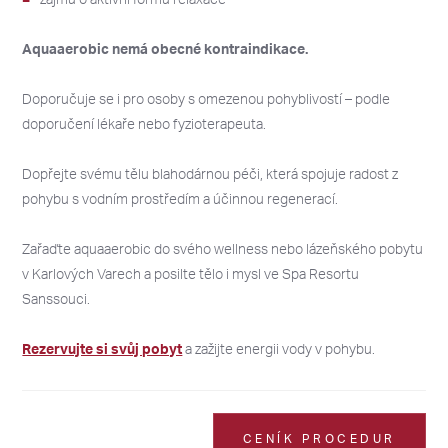
Aquaaerobic nemá obecné kontraindikace.
2026
2026
PO
PO
ÚT
ÚT
ST
ST
ČT
ČT
PÁ
PÁ
SO
SO
NE
NE
Doporučuje se i pro osoby s omezenou pohyblivostí – podle
doporučení lékaře nebo fyzioterapeuta.
27
27
28
28
29
29
30
30
31
31
1
1
2
2
3
3
4
4
5
5
6
6
7
7
8
8
9
9
Dopřejte svému tělu blahodárnou péči, která spojuje radost z
pohybu s vodním prostředím a účinnou regenerací.
10
10
11
11
12
12
13
13
14
14
15
15
16
16
Zařaďte aquaaerobic do svého wellness nebo lázeňského pobytu
17
17
18
18
19
19
20
20
21
21
22
22
23
23
v Karlových Varech a posilte tělo i mysl ve Spa Resortu
24
24
25
25
26
26
27
27
28
28
29
29
30
30
Sanssouci.
31
31
1
1
2
2
3
3
4
4
5
5
6
6
Rezervujte si svůj pobyt
a zažijte energii vody v pohybu.
CENÍK PROCEDUR