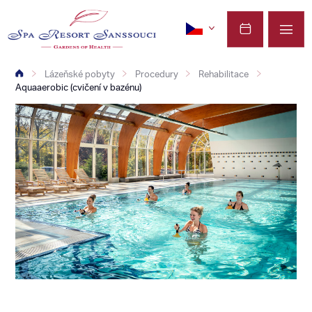
Lázeňské pobyty
Procedury
Rehabilitace
Aquaaerobic (cvičení v bazénu)