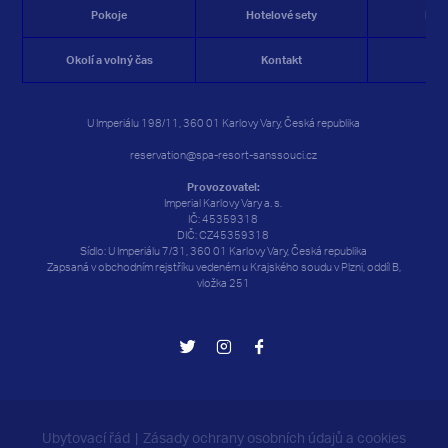
Pokoje
Hotelové sety
Res
Okolí a volný čas
Kontakt
Rez
U Imperiálu 198/11, 360 01 Karlovy Vary, Česká republika
reservation@spa-resort-sanssouci.cz
Provozovatel:
Imperial Karlovy Vary a. s.
IČ: 45359318
DIČ: CZ45359318
Sídlo: U Imperiálu 7/31, 360 01 Karlovy Vary, Česká republika
Zapsaná v obchodním rejstříku vedeném u Krajského soudu v Plzni, oddíl B,
vložka 251
Ubytovací řád
Zásady ochrany osobních údajů a cookies