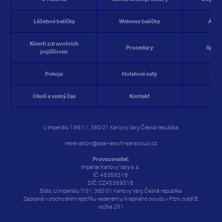
Léčebné balíčky
Welness balíčky
Akčn
Klienti zdravotních
Procedury
Spa&W
pojišťoven
Pokoje
Hotelové sety
Res
Okolí a volný čas
Kontakt
Rez
U Imperiálu 198/11, 360 01 Karlovy Vary, Česká republika
reservation@spa-resort-sanssouci.cz
Provozovatel:
Imperial Karlovy Vary a. s.
IČ: 45359318
DIČ: CZ45359318
Sídlo: U Imperiálu 7/31, 360 01 Karlovy Vary, Česká republika
Zapsaná v obchodním rejstříku vedeném u Krajského soudu v Plzni, oddíl B,
vložka 251