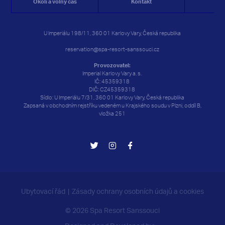
Okolí a volný čas
Kontakt
Rez
U Imperiálu 198/11, 360 01 Karlovy Vary, Česká republika
reservation@spa-resort-sanssouci.cz
Provozovatel:
Imperial Karlovy Vary a. s.
IČ: 45359318
DIČ: CZ45359318
Sídlo: U Imperiálu 7/31, 360 01 Karlovy Vary, Česká republika
Zapsaná v obchodním rejstříku vedeném u Krajského soudu v Plzni, oddíl B,
vložka 251
Ubytovací řád
Zásady ochrany osobních údajů a cookies
© 2026 Spa Resort Sanssouci