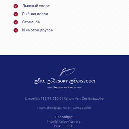
Лыжный спорт
Рыбная ловля
Стрельба
И многое другое
U Imperiálu 198/11, 360 01 Karlovy Vary, Česká republika
reservation@spa-resort-sanssouci.cz
Провайдер:
Imperial Karlovy Vary a. s.
Ин:45359318