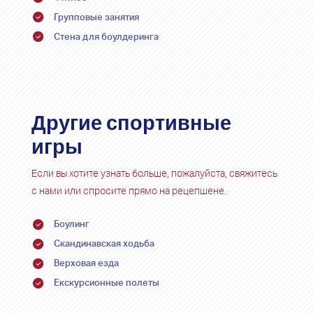
31
31
1
1
2
2
3
3
4
4
5
5
6
6
Групповые занятия
Стена для боулдеринга
Другие спортивные
игры
Если вы хотите узнать больше, пожалуйста, свяжитесь
с нами или спросите прямо на рецепшене.
Боулинг
Скандинавская ходьба
Верховая езда
Екскурсионные полеты