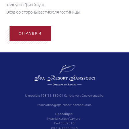
корпуса «Грин Хауз».
Вход со стороны вестибюля гостиницы.
СПРАВКИ
U Imperiálu 198/11, 360 01 Karlovy Vary, Česká republika
reservation@spa-resort-sanssouci.cz
Провайдер:
Imperial Karlovy Vary a. s.
Ин:45359318
Инн: CZ45359318