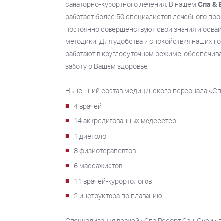
санаторно-курортного лечения. В нашем
Спа & 
работает более 50 специалистов лечебного про
постоянно совершенствуют свои знания и осва
методики. Для удобства и спокойствия наших г
работают в круглосуточном режиме, обеспечив
заботу о Вашем здоровье.
Нынешний состав медицинского персонала «Спа
4 врачей
14 аккредитованных медсестер
1 диетолог
8 физиотерапевтов
6 массажистов
11 врачей-курортологов
2 инструктора по плаванию
Специализация врачей «Спа Ресорт Сан-Суси» в