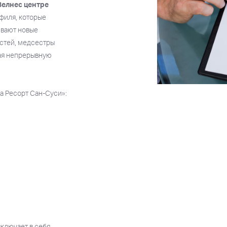
Велнес центре
филя, которые
ивают новые
остей, медсестры
ая непрерывную
 Ресорт Сан-Суси»:
ключает в себя