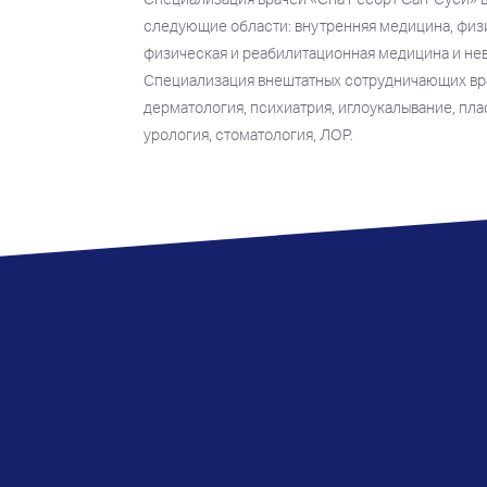
следующие области: внутренняя медицина, физи
физическая и реабилитационная медицина и не
Специализация внештатных сотрудничающих вра
дерматология, психиатрия, иглоукалывание, пла
урология, стоматология, ЛОР.