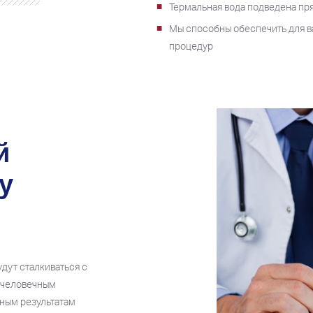
Термальная вода подведена пр
Мы способны обеспечить для в
процедур
й
у
дут сталкиваться с
 человечным
чным результатам