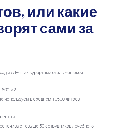
ов, или какие
ворят сами за
грады «Лучший курортный отель Чешской
1.600 м2
о используем в среднем 10500 литров
дсестры
беспечивают свыше 50 сотрудников лечебного