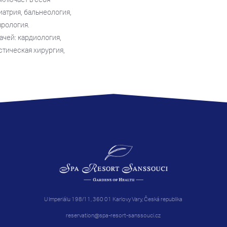
атрия, бальнеология,
врология.
чей: кардиология,
стическая хирургия,
U Imperiálu 198/11, 360 01 Karlovy Vary, Česká republika
reservation@spa-resort-sanssouci.cz