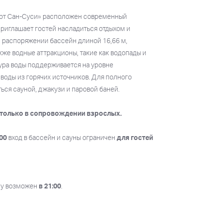
орт Сан-Суси» расположен современный
риглашает гостей насладиться отдыхом и
 распоряжении бассейн длиной 16,66 м,
акже водные аттракционы, такие как водопады и
ура воды поддерживается на уровне
воды из горячих источников. Для полного
ься сауной, джакузи и паровой баней.
ь только в сопровождении взрослых.
:00
вход в бассейн и сауны ограничен
для гостей
ну возможен
в 21:00
.