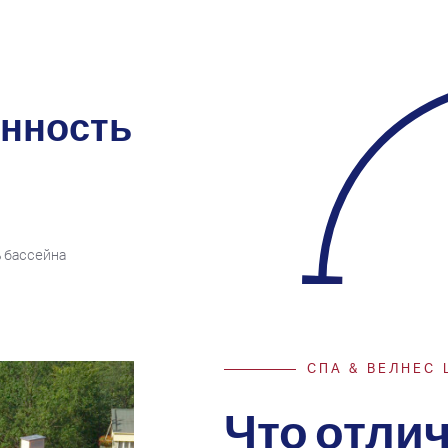
енность
ь бассейна
СПА & ВЕЛНЕС 
Что отлич