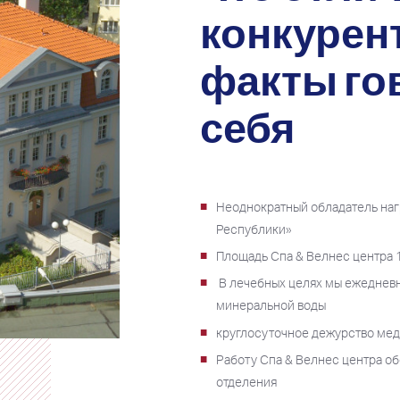
конкурент
факты го
себя
Неоднократный обладатель на
Республики»
Площадь Спа & Велнес центра 
В лечебных целях мы ежедневн
минеральной воды
круглосуточное дежурство ме
Работу Спа & Велнес центра о
отделения