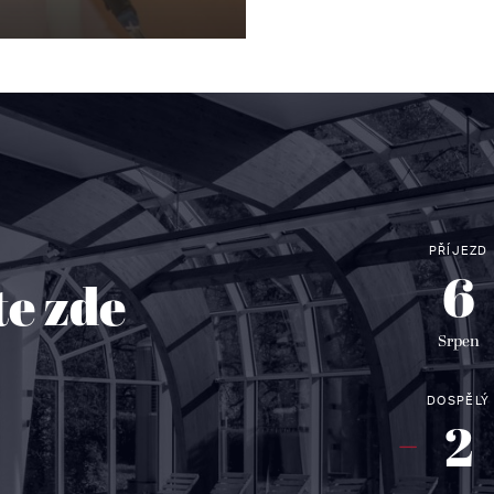
PŘÍJEZD
6
te zde
Srpen
!
DOSPĚLÝ
2