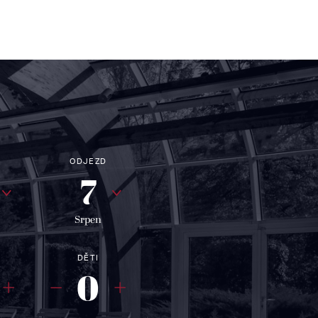
ODJEZD
7
Srpen
DĚTI
0