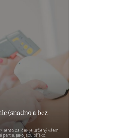
ic (snadno a bez
? Tento balíček je určený všem,
 partie, jako jsou bříško,