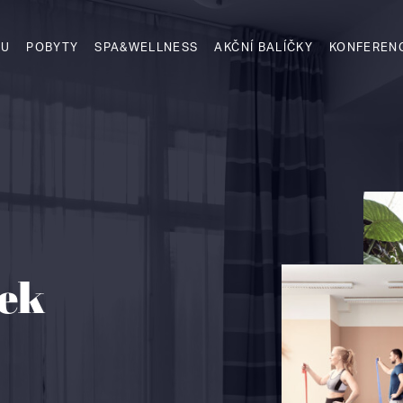
TU
POBYTY
SPA&WELLNESS
AKČNÍ BALÍČKY
KONFEREN
tek