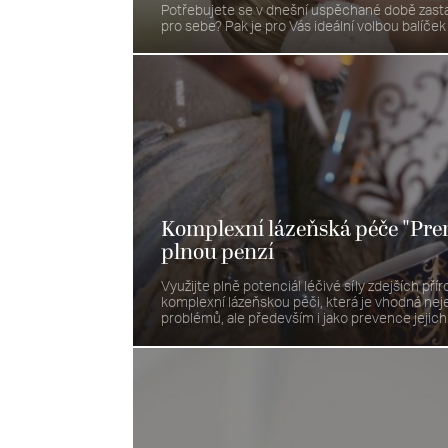
Potřebujete se v dnešní uspěchané době zastav
pro sebe? Pak je pro Vás ideální volbou balíč
Komplexní lázeňská péče "Pre
plnou penzí
Využijte plně potenciál léčivé síly zdejších přír
komplexní lázeňskou péči, která je vhodná neje
problémů, ale především i jako prevence jejich