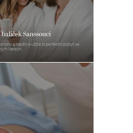
 balíček Sanssouci
onu a napětí a užijte si perfektní pobyt ve
vých Varech.