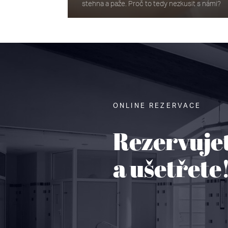
stehna a paže. Proč to tedy nezkusit s námi?
ONLINE REZERVACE
Rezervuje
a ušetřete