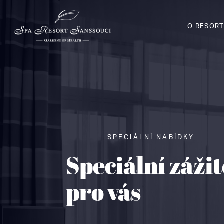
O RESOR
SPECIÁLNÍ NABÍDKY
Speciální záži
pro vás