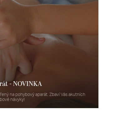
arát - NOVINKA
ený na pohybový aparát. Zbaví Vás akutních
bové návyky!