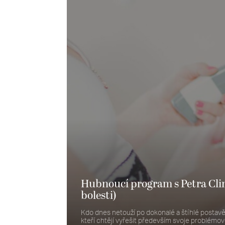
Hubnoucí program s Petra Clin
bolesti)
Kdo dnes netouží po dokonalé a štíhlé postavě
kteří chtějí vyřešit především svoje problémové