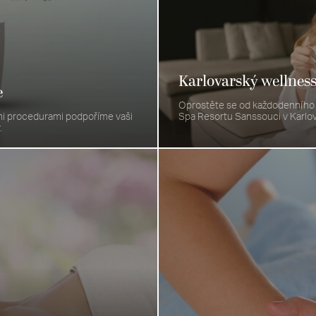
Karlovarský wellness
e
Oprostěte se od každodenního sh
i procedurami podpoříme vaši
Spa Resortu Sanssouci v Karlo
​