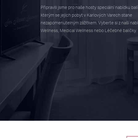
Připravili jsme pro naše hosty speciální nabídku bal
kterým se jejich pobyt v Karlových Varech stane
nezapomenutelným zážitkem. Vyberte si z naší nabíd
Wellness, Medical Wellness nebo Léčebné balíčky.