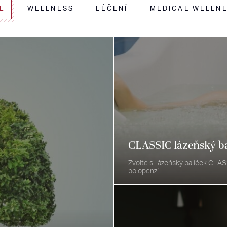
E
WELLNESS
LÉČENÍ
MEDICAL WELLN
CLASSIC lázeňský ba
Zvolte si lázeňský balíček CLASS
polopenzí!