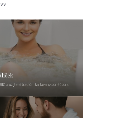
ESS
líček
IC a užijte si tradiční karlovarskou léčbu s