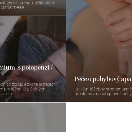
it, zbavit stresu, udělat něco
ek ANTISTRESS!
mium" s polopenzí /
Péče o pohybový ap
odních zdrojů a zvolte si tradiční
n pro léčbu již zjištěných
Unikátní léčebný program zaměř
 vzniku.
problémů a naučí správné pohy