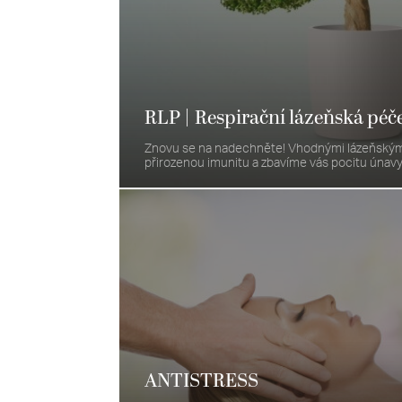
RLP | Respirační lázeňská péč
Znovu se na nadechněte! Vhodnými lázeňským
přirozenou imunitu a zbavíme vás pocitu únavy. 
ANTISTRESS