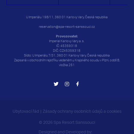
24
24
25
25
26
26
27
27
28
28
29
29
30
30
U Imperiálu 198/11, 360 01 Karlovy Vary, Česká republika
31
31
1
1
2
2
3
3
4
4
5
5
6
6
reservation@spa-resort-sanssouci.cz
Provozovatel:
Imperial Karlovy Vary a. s.
IČ: 45359318
DIČ: CZ45359318
Sídlo: U Imperiálu 7/31, 360 01 Karlovy Vary, Česká republika
Zapsaná v obchodním rejstříku vedeném u Krajského soudu v Plzni, oddíl B,
vložka 251
Ubytovací řád
Zásady ochrany osobních údajů a cookies
© 2026 Spa Resort Sanssouci
Designed and Developed by: