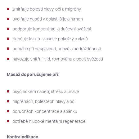
zmírňuje bolesti hlavy, očí a migrény
uvolňuje napětí v oblasti šíje a ramen
podporuje koncentraci a duševní svěžest
zlepšuje kvalitu vlasové pokožky a vlasů
pomáhá při nespavosti, únavě a podrážděnosti
navozuje vnitřní klid, rovnováhu a pocit svěžesti
Masáž doporučujeme při:
psychickém napětí, stresu a únavě
migrénách, bolestech hlavy a očí
poruchách koncentrace a spánku
potřebě hluboké mentální regenerace
Kontraindikace