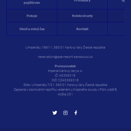
Procedury
Spa&W
pojišťoven
Pokoje
Hotelové sety
Res
Okolí a volný čas
Kontakt
Rez
U Imperiálu 198/11, 360 01 Karlovy Vary, Česká republika
reservation@spa-resort-sanssouci.cz
Provozovatel:
Imperial Karlovy Vary a. s.
IČ: 45359318
DIČ: CZ45359318
Sídlo: U Imperiálu 7/31, 360 01 Karlovy Vary, Česká republika
Zapsaná v obchodním rejstříku vedeném u Krajského soudu v Plzni, oddíl B,
vložka 251