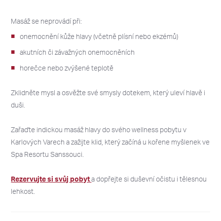
Masáž se neprovádí při:
onemocnění kůže hlavy (včetně plísní nebo ekzémů)
2026
2026
akutních či závažných onemocněních
PO
PO
ÚT
ÚT
ST
ST
ČT
ČT
PÁ
PÁ
SO
SO
NE
NE
horečce nebo zvýšené teplotě
27
27
28
28
29
29
30
30
31
31
1
1
2
2
Zklidněte mysl a osvěžte své smysly dotekem, který uleví hlavě i
3
3
4
4
5
5
6
6
7
7
8
8
9
9
duši.
10
10
11
11
12
12
13
13
14
14
15
15
16
16
Zařaďte indickou masáž hlavy do svého wellness pobytu v
17
17
18
18
19
19
20
20
21
21
22
22
23
23
Karlových Varech a zažijte klid, který začíná u kořene myšlenek ve
24
24
25
25
26
26
27
27
28
28
29
29
30
30
Spa Resortu Sanssouci.
31
31
1
1
2
2
3
3
4
4
5
5
6
6
Rezervujte si svůj pobyt
a dopřejte si duševní očistu i tělesnou
lehkost.