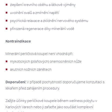
zlepšení krevního oběhu a látkové výměny
uvolnění svalů a zmírnění napětí
psychická relaxace a zklidnění nervového systému
přirozená regenerace díky minerální vodě
Kontraindikace
2026
2026
PO
PO
ÚT
ÚT
ST
ST
ČT
ČT
PÁ
PÁ
SO
SO
NE
NE
Minerální perličková koupel není vhodná při:
27
27
28
28
29
29
30
30
31
31
1
1
2
2
mykotických (plísňových) onemocněních kůže
akutních kožních zánětech
3
3
4
4
5
5
6
6
7
7
8
8
9
9
10
10
11
11
12
12
13
13
14
14
15
15
16
16
Doporučení:
V případě pochybností doporučujeme konzultaci s
lékařem před zahájením procedury.
17
17
18
18
19
19
20
20
21
21
22
22
23
23
24
24
25
25
26
26
27
27
28
28
29
29
30
30
Zažijte účinky perličkové koupele během wellness pobytu v
Karlových Varech nebo ji zařaďte jako součást komplexní
31
31
1
1
2
2
3
3
4
4
5
5
6
6