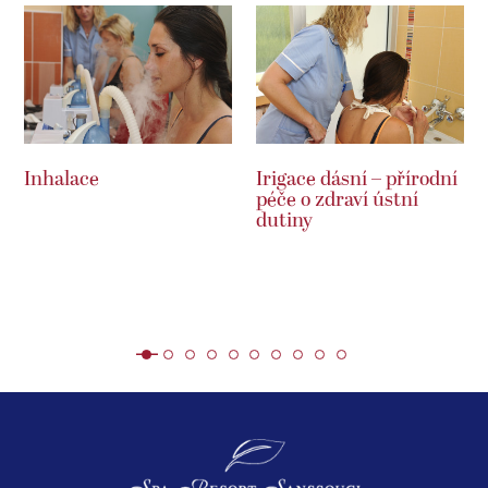
Inhalace
Irigace dásní – přírodní
péče o zdraví ústní
dutiny