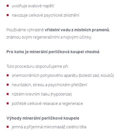
uvolňuje svalové napětí
navozuje celkové psychické zklidnění
Používáme výhradně
vřídelní vodu z místních pramenů
,
známou svými regeneračními a hojivými účinky.
Pro koho je minerální perličková koupel vhodná
Tuto proceduru doporučujeme při:
onemocněních pohybového aparátu (bolesti zad, kloubů)
neurózách, stresu a psychickém přetížení
nízkém krevním tlaku (hypotenze)
potřebě celkové relaxace a regenerace
Výhody minerální perličkové koupele
jemná a příjemná mikromasáž celého těla