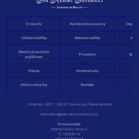
O resortu
Konferenční prostory
Doplňk
Léčebné balíčky
Welness balíčky
Akčn
Klienti zdravotních
Procedury
Spa&W
pojišťoven
Pokoje
Hotelové sety
Res
Okolí a volný čas
Kontakt
Rez
U Imperiálu 198/11, 360 01 Karlovy Vary, Česká republika
reservation@spa-resort-sanssouci.cz
Provozovatel:
Imperial Karlovy Vary a. s.
IČ: 45359318