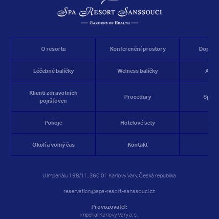
O resortu
Konferenční prostory
Doplňk
Léčebné balíčky
Welness balíčky
Akčn
Klienti zdravotních
Procedury
Spa&W
pojišťoven
Pokoje
Hotelové sety
Res
Okolí a volný čas
Kontakt
Rez
U Imperiálu 198/11, 360 01 Karlovy Vary, Česká republika
reservation@spa-resort-sanssouci.cz
Provozovatel:
Imperial Karlovy Vary a. s.