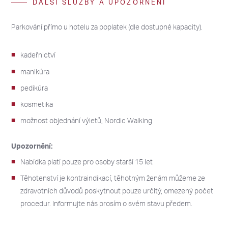
DALŠÍ SLUŽBY A UPOZORNĚNÍ
27
27
28
28
29
29
30
30
31
31
1
1
2
2
Parkování přímo u hotelu za poplatek (dle dostupné kapacity).
3
3
4
4
5
5
6
6
7
7
8
8
9
9
10
10
11
11
12
12
13
13
14
14
15
15
16
16
kadeřnictví
manikúra
17
17
18
18
19
19
20
20
21
21
22
22
23
23
pedikúra
24
24
25
25
26
26
27
27
28
28
29
29
30
30
kosmetika
31
31
1
1
2
2
3
3
4
4
5
5
6
6
možnost objednání výletů, Nordic Walking
Upozornění:
Nabídka platí pouze pro osoby starší 15 let
Těhotenství je kontraindikací, těhotným ženám můžeme ze
zdravotních důvodů poskytnout pouze určitý, omezený počet
procedur. Informujte nás prosím o svém stavu předem.