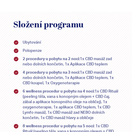
Složení programu
Ubytování
Polopenze
2 procedury u pobytu na 2 noci
:1x CBD masáž zad
nebo dolních končetin, 1x Aplikace CBD teplem
4 procedury u pobytu na 3 noci
:1x CBD masáž zad
nebo dolních končetin, 1x Aplikace CBD teplem, 1x
CBD koupel, 1x Oxygenoterapie
6 wellness procedur u pobytu na 4 noci
:1x CBD Rituál
(peeling těla, vana s konopným olejem + CBD čaj,
zábal a aplikace konopného oleje na obličej), 1x
oxygenoterapie, 1x aplikace CBD teplem, 1x CBD
Lymfo masáž, 1x CBD masáž zad NEBO dolních
končetin, 1x CBD masáž hlavy a obličeje
8 wellness procedur u pobytu na 5 nocí
: 1x CBD
Rituál (peeling těla, vana s konopným olejem + CBD