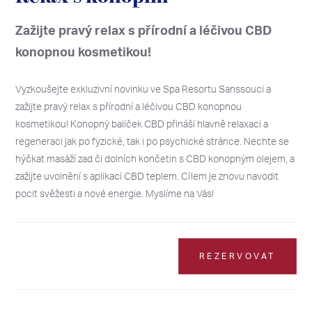
Zažijte pravý relax s přírodní a léčivou CBD
konopnou kosmetikou!
Vyzkoušejte exkluzivní novinku ve Spa Resortu Sanssouci a
zažijte pravý relax s přírodní a léčivou CBD konopnou
kosmetikou! Konopný balíček CBD přináší hlavně relaxaci a
regeneraci jak po fyzické, tak i po psychické stránce. Nechte se
hýčkat masáží zad či dolních končetin s CBD konopným olejem, a
zažijte uvolnění s aplikací CBD teplem. Cílem je znovu navodit
pocit svěžesti a nové energie. Myslíme na Vás!
REZERVOVAT