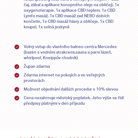
čaj, zábal a aplikace konopného oleje na obličej), 1x
oxygenoterapie, 1x aplikace CBD teplem, 1x CBD
Lymfo masáž, 1x CBD masáž zad NEBO dolních
končetin, 1x CBD masáž hlavy a obličeje, 1x CBD
koupel, 1x solná jeskyně
Volný vstup do vlastního balneo centra Mercedes
(bazén s vodními atrakcemi,sauna a parní lázeň,
whirlpool, Kneippův chodník)
Župan zdarma
Zdarma internet na pokojích a ve veřejných
prostorách
Možnost objednání dalších procedur s 10% slevou
Cena nezahrnuje městský poplatek. Jeho výše se řídí
předpisy platnými v den příjezdu
2026
2026
PO
PO
ÚT
ÚT
ST
ST
ČT
ČT
PÁ
PÁ
SO
SO
NE
NE