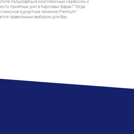
отите пользоваться комплексным сервисом и
Вас интересует 
ести приятные дни в Карловых Варах? Тогда
наш новый пакет
плексное курортное лечение Premium"
процедур в нед
ется правильным выбором для Вас.