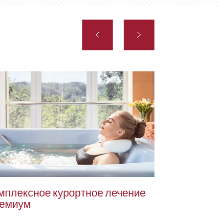
мплексное курортное лечение
Комплексн
емиум
ИНТЕНСИ