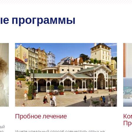
ые программы
Пробное лечение
Ко
Пр
дый
мо
Ищете идеальный способ совместить отдых на