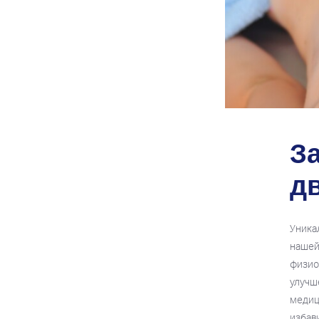
За
д
Уника
нашей
физио
улучш
медиц
избав