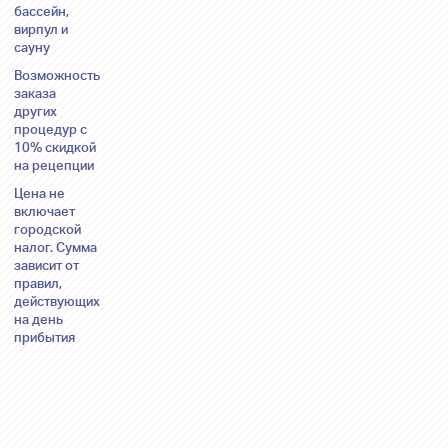
бассейн,
вирпул и
сауну
Возможность
заказа
других
процедур с
10% скидкой
на рецепции
Цена не
включает
городской
налог. Сумма
зависит от
правил,
действующих
на день
прибытия