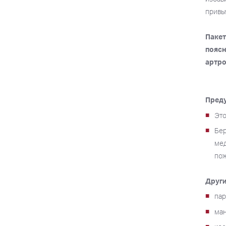
привы
Пакет
поясн
артро
Пред
Это
Бер
мед
пож
Други
па
ма