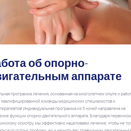
бота об опорно-
вигательным аппарате
льная программа лечения, основанная на многолетнем опыте и рабо
 квалифицированной команды медицинских специалистов и
терапевтов! Индивидуальная программа из 5 ночей направлена на
ение функции опорно-двигательного аппарата. Благодаря первично
инскому осмотру, мы эффективно нацеливаем лечение, чтобы не то
иться от острых проблем, но и научить вас правильным двигательны