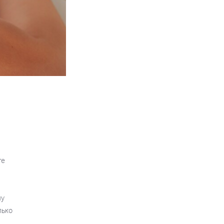
те
му
лько
м