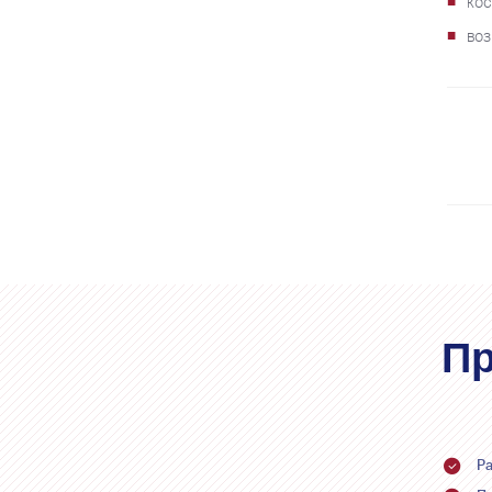
ко
воз
Пр
Р