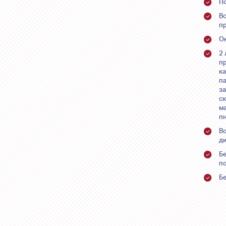
П
В
п
O
2
пр
к
п
за
ск
м
п
В
д
Б
п
Б