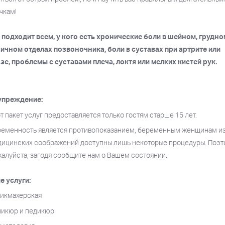
чкам!
 подходит всем, у кого есть хронические боли в шейном, грудно
ичном отделах позвоночника, боли в суставах при артрите или
зе, проблемы с суставами плеча, локтя или мелких кистей рук.
упреждение:
т пакет услуг предоставляется только гостям старше 15 лет.
еменность является противопоказанием, беременным женщинам и
ицинских соображений доступны лишь некоторые процедуры. Поэт
алуйста, загодя сообщите нам о Вашем состоянии.
е услуги:
рикмахерская
никюр и педикюр