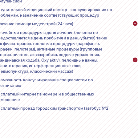
олупансион
ступительный медицинский осмотр - консультирование по
роблемам, назначение соответствующих процедур
казание помощи медсестрой (24 часа)
 лечебные процедуры в день лечения (лечение не
едоставляется в день прибытия и в день убытия) такие
ак физиотерапия, тепловые процедуры (парафанго,
арафин, пелотерм), активные процедуры (групповые
нятия, пилатес, аквааэробика, водные упражнения,
андинавская ходьба, Oxy aktiv), пелоидные ванны,
агнитотерапия, интерференционные токи,
невмопунктура, классический массаж)
озможность консультирования специалистом по
иетпитанию
есплатный интернет в номере и в общественных
омещениях
есплатный проезд городским транспортом (автобус №2)