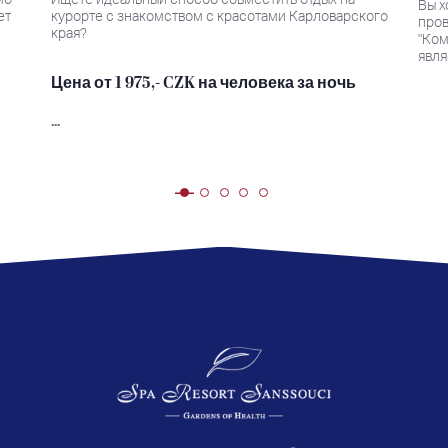
Вы х
ет
курорте с знакомством с красотами Карловарского
пров
края?
"Ком
явля
Цена от 1 975,- CZK на человека за ночь
...