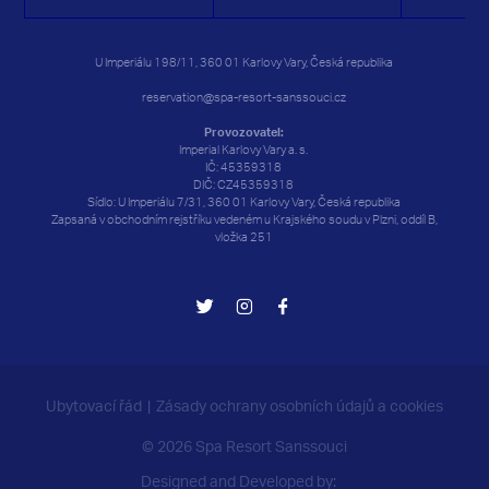
24
24
25
25
26
26
27
27
28
28
29
29
30
30
U Imperiálu 198/11, 360 01 Karlovy Vary, Česká republika
31
31
1
1
2
2
3
3
4
4
5
5
6
6
reservation@spa-resort-sanssouci.cz
Provozovatel:
Imperial Karlovy Vary a. s.
IČ: 45359318
DIČ: CZ45359318
Sídlo: U Imperiálu 7/31, 360 01 Karlovy Vary, Česká republika
Zapsaná v obchodním rejstříku vedeném u Krajského soudu v Plzni, oddíl B,
vložka 251
Ubytovací řád
Zásady ochrany osobních údajů a cookies
© 2026 Spa Resort Sanssouci
Designed and Developed by: