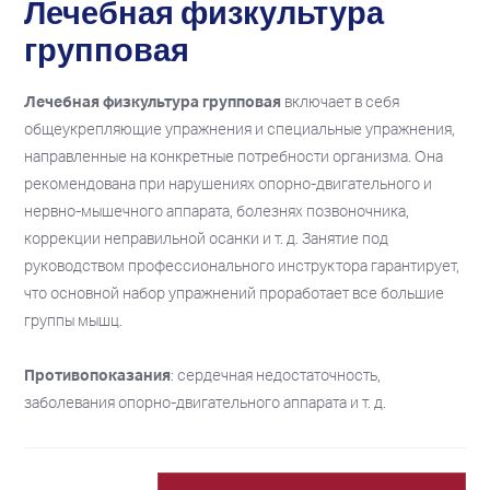
Лечебная физкультура
групповая
Лечебная физкультура групповая
включает в себя
общеукрепляющие упражнения и специальные упражнения,
направленные на конкретные потребности организма. Она
рекомендована при нарушениях опорно-двигательного и
нервно-мышечного аппарата, болезнях позвоночника,
коррекции неправильной осанки и т. д. Занятие под
руководством профессионального инструктора гарантирует,
что основной набор упражнений проработает все большие
группы мышц.
Противопоказания
: сердечная недостаточность,
заболевания опорно-двигательного аппарата и т. д.
2026
2026
ПН
ПН
ВТ
ВТ
СР
СР
ЧТ
ЧТ
ПТ
ПТ
СБ
СБ
ВС
ВС