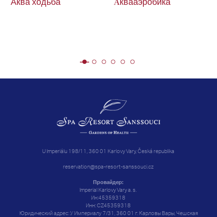
Аква ходьба
Aквааэробика
U Imperiálu 198/11, 360 01 Karlovy Vary, Česká republika
reservation@spa-resort-sanssouci.cz
Провайдер:
Imperial Karlovy Vary a. s.
Ин:45359318
Инн: CZ45359318
Юридический адрес: У Империалу 7/31, 360 01 г. Карловы Вары, Чешская