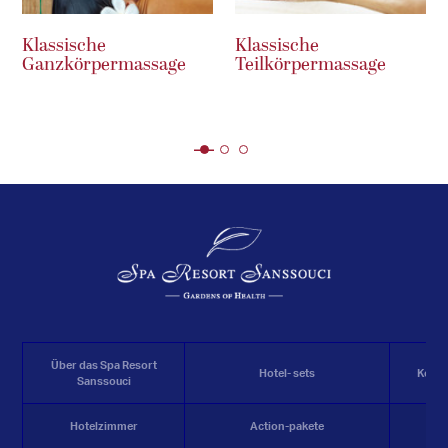
Klassische
Klassische
Ganzkörpermassage
Teilkörpermassage
Über das Spa Resort
Hotel- sets
Konf
Sanssouci
Hotelzimmer
Action-pakete
R