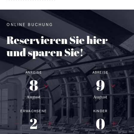
ONLINE BUCHUNG
Reservieren Sie hier
und sparen Sie!
ANREISE
ABREISE
8
9
August
August
ERWACHSENE
KINDER
2
0