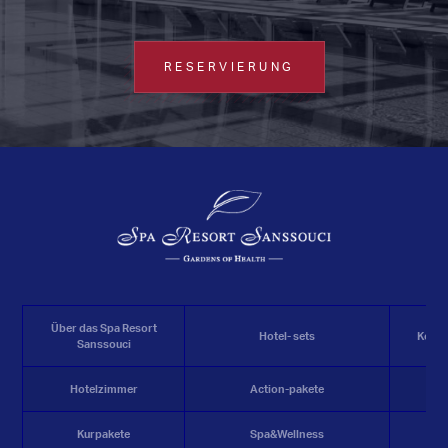
RESERVIERUNG
Über das Spa Resort
Hotel- sets
Konf
Sanssouci
Hotelzimmer
Action-pakete
R
Kurpakete
Spa&Wellness
K