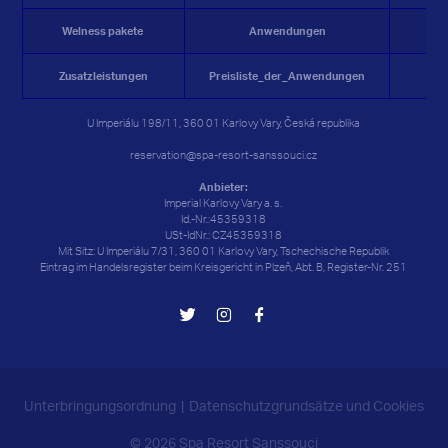
Welness
pakete
Anwendungen
Zusatzleistungen
Preisliste_der_Anwendungen
G
U Imperiálu 198/11, 360 01 Karlovy Vary, Česká republika
reservation@spa-resort-sanssouci.cz
Anbieter:
Imperial Karlovy Vary a. s.
Id.-Nr.:45359318
USt-IdNr.: CZ45359318
Mit Sitz: U Imperiálu 7/31, 360 01 Karlovy Vary, Tschechische Republik
Eintrag im Handelsregister beim Kreisgericht in Plzeň, Abt. B, Register-Nr. 251
Unterbringungsordnung
Datenschutzgrundsätze und Cookies
© 2026 Spa Resort Sanssouci