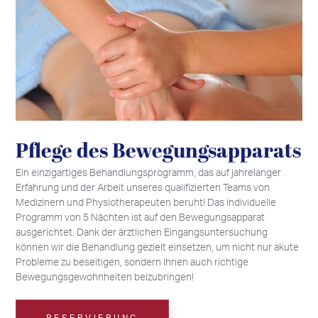
17
17
17
17
18
18
18
18
19
19
19
19
20
20
20
20
21
21
21
21
22
22
22
22
23
23
23
23
24
24
24
24
25
25
25
25
26
26
26
26
27
27
27
27
28
28
28
28
29
29
29
29
30
30
30
30
31
31
31
31
1
1
1
1
2
2
2
2
3
3
3
3
4
4
4
4
5
5
5
5
6
6
6
6
Pflege des Bewegungsapparats
Ein einzigartiges Behandlungsprogramm, das auf jahrelanger
Erfahrung und der Arbeit unseres qualifizierten Teams von
Medizinern und Physiotherapeuten beruht! Das individuelle
Programm von 5 Nächten ist auf den Bewegungsapparat
ausgerichtet. Dank der ärztlichen Eingangsuntersuchung
können wir die Behandlung gezielt einsetzen, um nicht nur akute
Probleme zu beseitigen, sondern Ihnen auch richtige
Bewegungsgewohnheiten beizubringen!
RESERVIERUNG