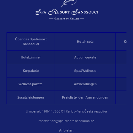
Über das Spa Resort
Hotel- sets
Konf
Sanssouci
Hotelzimmer
Action-pakete
R
Kurpakete
Spa&Wellness
K
Welness
pakete
Anwendungen
Zusatzleistungen
Preisliste_der_Anwendungen
G
U Imperiálu 198/11, 360 01 Karlovy Vary, Česká republika
reservation@spa-resort-sanssouci.cz
Anbieter: