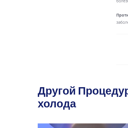
болез
Прот
забол
Другой Процедур
холода