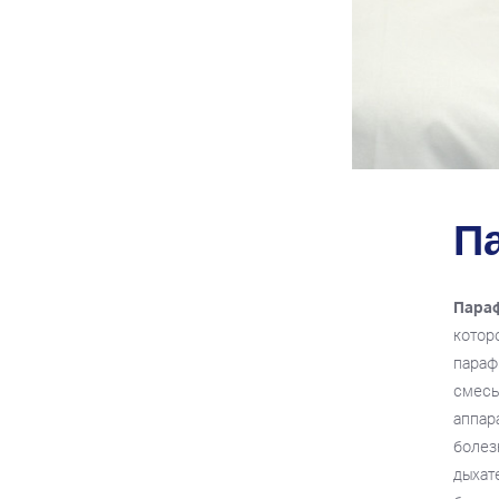
П
Пара
котор
параф
смесь
аппар
болез
дыхат