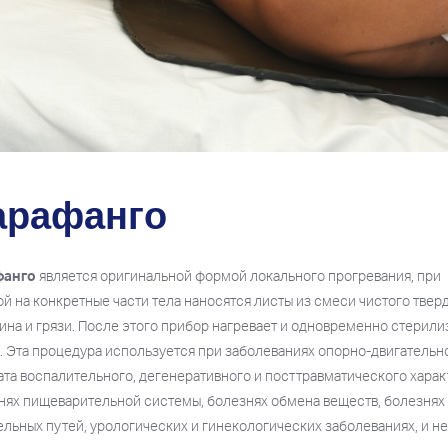
арафанго
фанго
является оригинальной формой локального прогревания, при
ой на конкретные части тела наносятся листы из смеси чистого твер
ина и грязи. После этого прибор нагревает и одновременно стерили
. Эта процедура используется при заболеваниях опорно-двигательн
ата воспалительного, дегенеративного и посттравматического харак
нях пищеварительной системы, болезнях обмена веществ, болезнях
ельных путей, урологических и гинекологических заболеваниях, и н