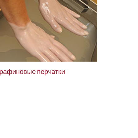
рафиновые перчатки
Парафинов