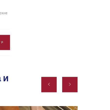
еские
УР
 и