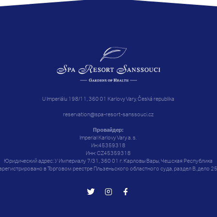
U Imperiálu 198/11, 360 01 Karlovy Vary, Česká republika
reservation@spa-resort-sanssouci.cz
Провайдер:
Imperial Karlovy Vary a. s.
Ин:45359318
Инн: CZ45359318
Юридический адрес: У Империалу 7/31, 360 01 г. Карловы Вары, Чешская Республика
арегистрировано в Торговом реестре Пльзеньского областного суда, раздел B, дело 2