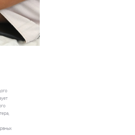
дого
зует
ого
тера,
ервных