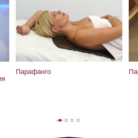
Парафанго
Па
ия