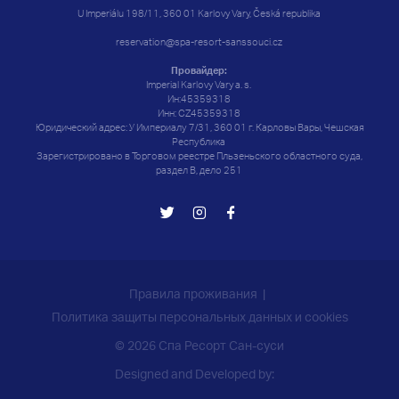
U Imperiálu 198/11, 360 01 Karlovy Vary, Česká republika
reservation@spa-resort-sanssouci.cz
Провайдер:
Imperial Karlovy Vary a. s.
Ин:45359318
Инн: CZ45359318
Юридический адрес: У Империалу 7/31, 360 01 г. Карловы Вары, Чешская
Республика
Зарегистрировано в Торговом реестре Пльзеньского областного суда,
раздел B, дело 251
Правила проживания
Политика защиты персональных данных и cookies
© 2026 Спа Ресорт Сан-суси
Designed and Developed by: