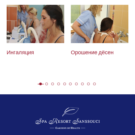
Ингаляция
Орошение дёсен