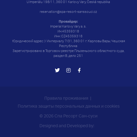
U Imperiálu 198/11, 360 01 Karlovy Vary, Česká republika
24
24
25
25
26
26
27
27
28
28
29
29
30
30
reservation@spa-resort-sanssouci.cz
31
31
1
1
2
2
3
3
4
4
5
5
6
6
Провайдер:
Imperial Karlovy Vary a. s.
Ин:45359318
Инн: CZ45359318
Юридический адрес: У Империалу 7/31, 360 01 г. Карловы Вары, Чешская
Республика
Зарегистрировано в Торговом реестре Пльзеньского областного суда,
раздел B, дело 251
Правила проживания
Политика защиты персональных данных и cookies
© 2026 Спа Ресорт Сан-суси
Designed and Developed by: