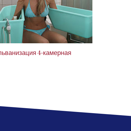
льванизация 4-камерная
Интерфере
вакуум ма