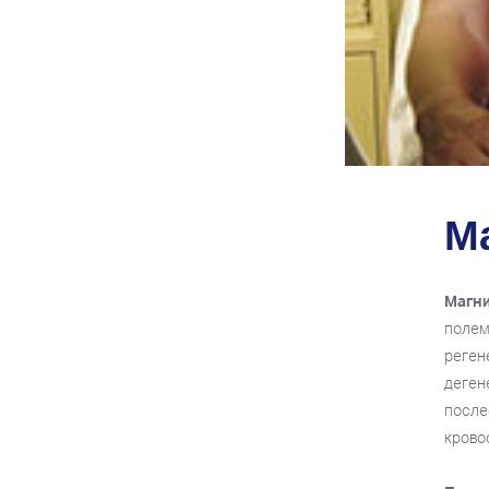
М
Магн
полем
реген
деген
после
крово