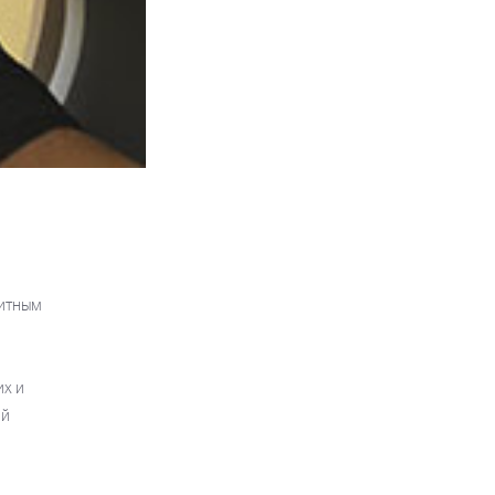
нитным
их и
ий