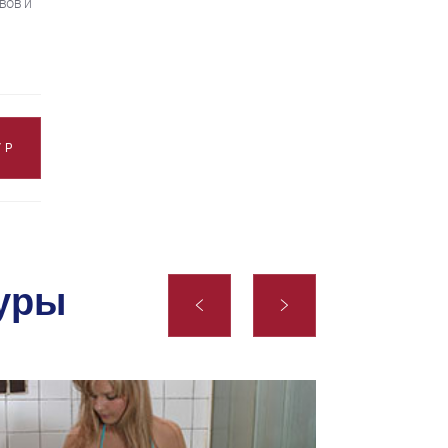
вов и
УР
дуры