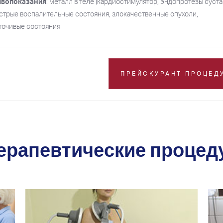
ивопоказания
: металл в теле (кардиостимулятор, эндопротезы суста
, острые воспалительные состояния, злокачественные опухоли,
точивые состояния
ПРЕЙСКУРАНТ ПРОЦЕД
терапевтические проце