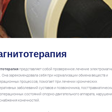
агнитотерапия
итотерапия
представляет собой проверенное лечение электромаг
. Она зарекомендовала себя при нормализации обмена веществ и
ерационных процессов, помогает при лечении хронических
еративных заболеваний суставов и позвоночника, посттравматическ
операционных состояний опорно-двигательного аппарата, нарушен
снабжения конечностей.