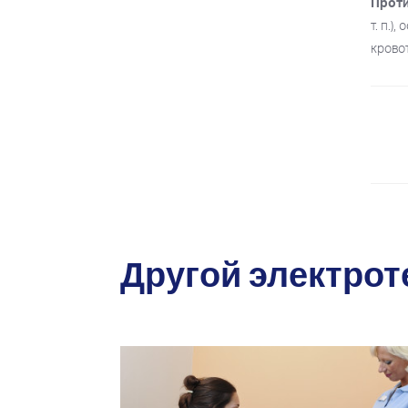
Прот
т. п.)
крово
Другой электро