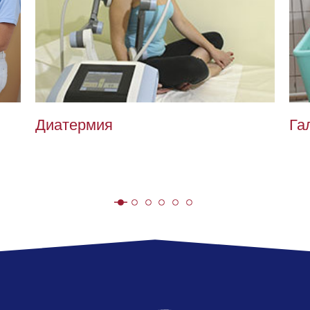
Диатермия
Га