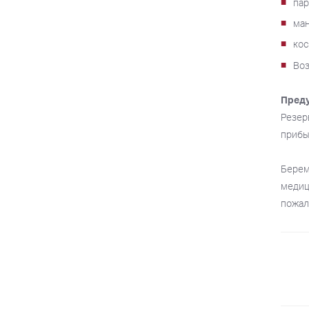
па
ма
ко
Воз
Пред
Резер
прибы
Берем
медиц
пожал