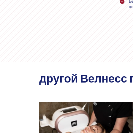
Б
п
другой Велнесс