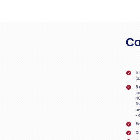
Со
Г
(з
5
ко
40
Г
п
- 
Бе
Х