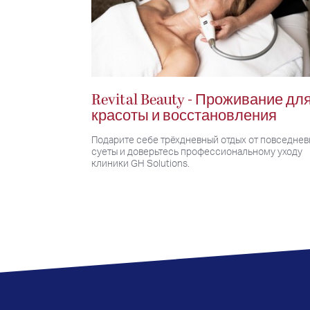
Revital Beauty - Проживание дл
красоты и восстановления
Подарите себе трёхдневный отдых от повседне
суеты и доверьтесь профессиональному уходу
клиники GH Solutions.