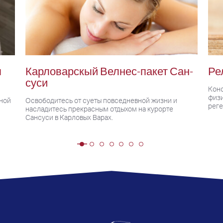
я
Карловарскый Велнес-пакет Сан-
Ре
суси
Коно
физ
вной
Освободитесь от суеты повседневной жизни и
реге
насладитесь прекрасным отдыхом на курорте
Сансуси в Карловых Варах.