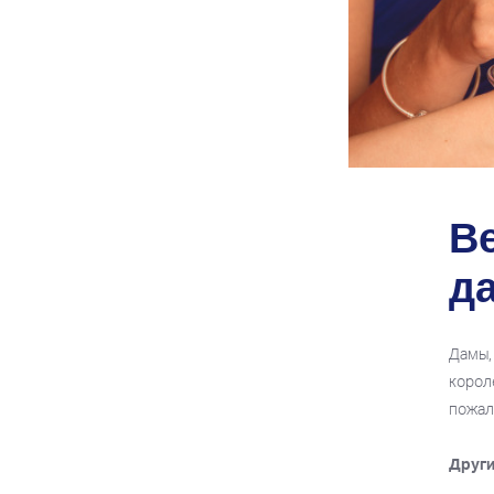
В
д
Дамы,
корол
пожал
Други