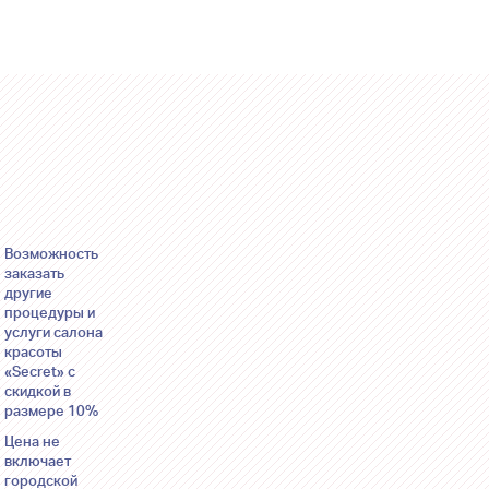
Возможность
заказать
другие
процедуры и
услуги салона
красоты
«Secret» с
скидкой в
размере 10%
Цена не
включает
городской