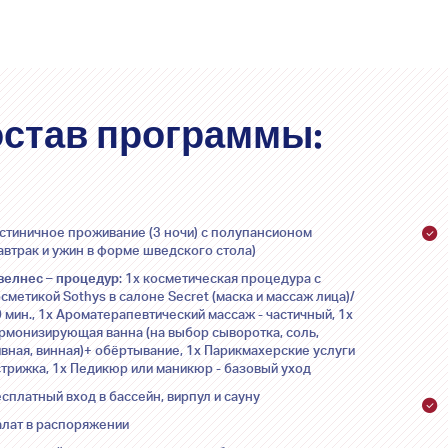
став программы:
остиничное проживание (3 ночи) с полупансионом
автрак и ужин в форме шведского стола)
 велнес – процедур
: 1x косметическая процедура с
сметикой Sothys в салоне Secret (маска и массаж лица)/
 мин., 1x Ароматерапевтический массаж - частичный, 1x
армонизирующая ванна (на выбор сыворотка, соль,
ивная, винная)+ обёртывание, 1x Парикмахерские услуги
стрижка, 1x Педикюр или маникюр - базовый уход
сплатный вход в бассейн, вирпул и сауну
алат в распоряжении