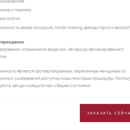
рикмахерская
никюр и педикюр
сметология
можность заказа экскурсий, Nordic Walking, аренды горного велоси
упреждение
:
вирование / ограничение входа мин. 48 часа до запланированного
тия
енность является противопоказанием, беременным женщинам из
инских соображений доступны лишь некоторые процедуры. Поэтому
уйста, загодя сообщите нам о Вашем состоянии.
ЗАКАЗАТЬ СЕЙЧ