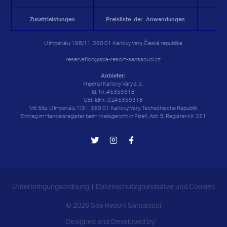
Zusatzleistungen
Preisliste_der_Anwendungen
G
U Imperiálu 198/11, 360 01 Karlovy Vary, Česká republika
reservation@spa-resort-sanssouci.cz
Anbieter:
Imperial Karlovy Vary a. s.
Id.-Nr.:45359318
USt-IdNr.: CZ45359318
Mit Sitz: U Imperiálu 7/31, 360 01 Karlovy Vary, Tschechische Republik
Eintrag im Handelsregister beim Kreisgericht in Plzeň, Abt. B, Register-Nr. 251
Unterbringungsordnung
Datenschutzgrundsätze und Cookies
© 2026 Spa Resort Sanssouci
Designed and Developed by: