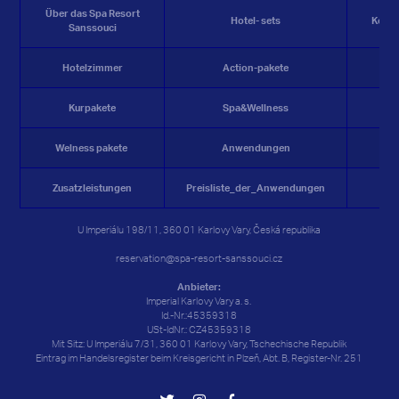
Über das Spa Resort
Hotel- sets
Konf
Sanssouci
Hotelzimmer
Action-pakete
R
Kurpakete
Spa&Wellness
K
Welness
pakete
Anwendungen
Zusatzleistungen
Preisliste_der_Anwendungen
G
U Imperiálu 198/11, 360 01 Karlovy Vary, Česká republika
reservation@spa-resort-sanssouci.cz
Anbieter:
Imperial Karlovy Vary a. s.
Id.-Nr.:45359318
USt-IdNr.: CZ45359318
Mit Sitz: U Imperiálu 7/31, 360 01 Karlovy Vary, Tschechische Republik
Eintrag im Handelsregister beim Kreisgericht in Plzeň, Abt. B, Register-Nr. 251