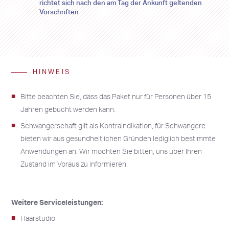
richtet sich nach den am Tag der Ankunft geltenden
Vorschriften
10
10
11
11
12
12
13
13
14
14
15
15
16
16
17
17
18
18
19
19
20
20
21
21
22
22
23
23
24
24
25
25
26
26
27
27
28
28
29
29
30
30
HINWEIS
31
31
1
1
2
2
3
3
4
4
5
5
6
6
Bitte beachten Sie, dass das Paket nur für Personen über 15
Jahren gebucht werden kann.
Schwangerschaft gilt als Kontraindikation, für Schwangere
bieten wir aus gesundheitlichen Gründen lediglich bestimmte
Anwendungen an. Wir möchten Sie bitten, uns über Ihren
Zustand im Voraus zu informieren.
Weitere Serviceleistungen:
Haarstudio