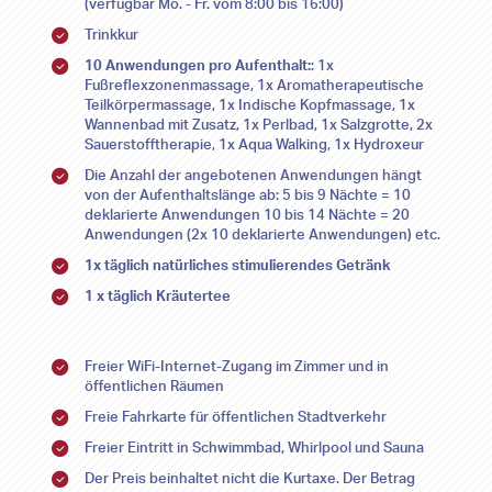
(verfügbar Mo. - Fr. vom 8:00 bis 16:00)
Trinkkur
10 Anwendungen pro Aufenthalt:
: 1x
Fußreflexzonenmassage, 1x Aromatherapeutische
Teilkörpermassage, 1x Indische Kopfmassage, 1x
Wannenbad mit Zusatz, 1x Perlbad, 1x Salzgrotte, 2x
Sauerstofftherapie, 1x Aqua Walking, 1x Hydroxeur
Die Anzahl der angebotenen Anwendungen hängt
von der Aufenthaltslänge ab: 5 bis 9 Nächte = 10
deklarierte Anwendungen 10 bis 14 Nächte = 20
Anwendungen (2x 10 deklarierte Anwendungen) etc.
1x täglich natürliches stimulierendes Getränk
1 x täglich Kräutertee
2026
2026
Freier WiFi-Internet-Zugang im Zimmer und in
öffentlichen Räumen
MO
MO
DI
DI
MI
MI
DO
DO
FR
FR
SA
SA
SO
SO
Freie Fahrkarte für öffentlichen Stadtverkehr
27
27
28
28
29
29
30
30
31
31
1
1
2
2
Freier Eintritt in Schwimmbad, Whirlpool und Sauna
Der Preis beinhaltet nicht die Kurtaxe. Der Betrag
3
3
4
4
5
5
6
6
7
7
8
8
9
9