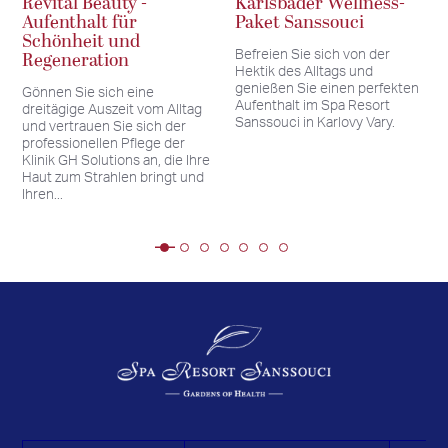
Revital Beauty -
Karlsbader Wellness-
Aufenthalt für
Paket Sanssouci
Schönheit und
Befreien Sie sich von der
Regeneration
Hektik des Alltags und
genießen Sie einen perfekten
Gönnen Sie sich eine
Aufenthalt im Spa Resort
dreitägige Auszeit vom Alltag
Sanssouci in Karlovy Vary.
und vertrauen Sie sich der
professionellen Pflege der
Klinik GH Solutions an, die Ihre
Haut zum Strahlen bringt und
Ihren...