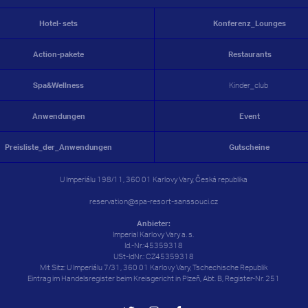
Hotel- sets
Konferenz_Lounges
Action-pakete
Restaurants
Spa&Wellness
Kinder_club
Anwendungen
Event
Preisliste_der_Anwendungen
Gutscheine
U Imperiálu 198/11, 360 01 Karlovy Vary, Česká republika
reservation@spa-resort-sanssouci.cz
Anbieter:
Imperial Karlovy Vary a. s.
Id.-Nr.:45359318
USt-IdNr.: CZ45359318
Mit Sitz: U Imperiálu 7/31, 360 01 Karlovy Vary, Tschechische Republik
Eintrag im Handelsregister beim Kreisgericht in Plzeň, Abt. B, Register-Nr. 251