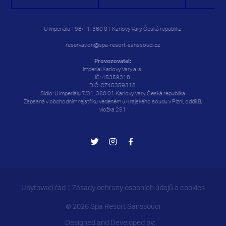
24
24
25
25
26
26
27
27
28
28
29
29
30
30
U Imperiálu 198/11, 360 01 Karlovy Vary, Česká republika
31
31
1
1
2
2
3
3
4
4
5
5
6
6
reservation@spa-resort-sanssouci.cz
Provozovatel:
Imperial Karlovy Vary a. s.
IČ: 45359318
DIČ: CZ45359318
Sídlo: U Imperiálu 7/31, 360 01 Karlovy Vary, Česká republika
Zapsaná v obchodním rejstříku vedeném u Krajského soudu v Plzni, oddíl B,
vložka 251
Ubytovací řád
Zásady ochrany osobních údajů a cookies
© 2026 Spa Resort Sanssouci
Designed and Developed by: