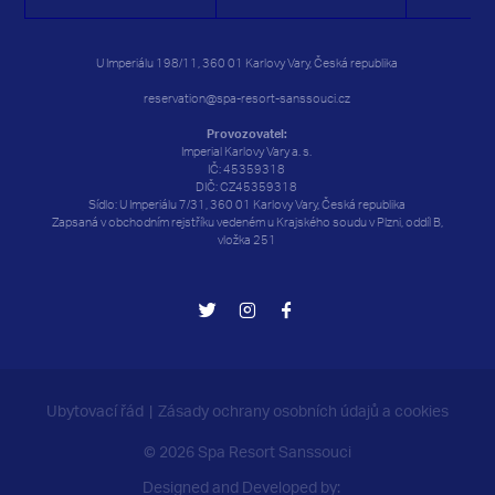
24
24
25
25
26
26
27
27
28
28
29
29
30
30
U Imperiálu 198/11, 360 01 Karlovy Vary, Česká republika
31
31
1
1
2
2
3
3
4
4
5
5
6
6
reservation@spa-resort-sanssouci.cz
Provozovatel:
Imperial Karlovy Vary a. s.
IČ: 45359318
DIČ: CZ45359318
Sídlo: U Imperiálu 7/31, 360 01 Karlovy Vary, Česká republika
Zapsaná v obchodním rejstříku vedeném u Krajského soudu v Plzni, oddíl B,
vložka 251
Ubytovací řád
Zásady ochrany osobních údajů a cookies
© 2026 Spa Resort Sanssouci
Designed and Developed by: