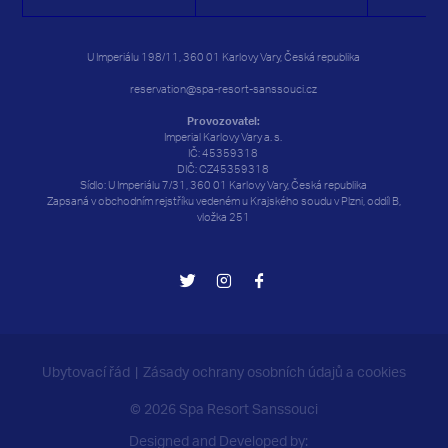
24
24
25
25
26
26
27
27
28
28
29
29
30
30
U Imperiálu 198/11, 360 01 Karlovy Vary, Česká republika
31
31
1
1
2
2
3
3
4
4
5
5
6
6
reservation@spa-resort-sanssouci.cz
Provozovatel:
Imperial Karlovy Vary a. s.
IČ: 45359318
DIČ: CZ45359318
Sídlo: U Imperiálu 7/31, 360 01 Karlovy Vary, Česká republika
Zapsaná v obchodním rejstříku vedeném u Krajského soudu v Plzni, oddíl B,
vložka 251
Ubytovací řád
Zásady ochrany osobních údajů a cookies
© 2026 Spa Resort Sanssouci
Designed and Developed by: